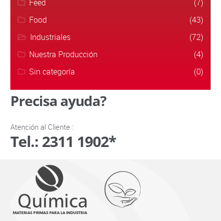
Feed
(7)
Food
(43)
Industriales
(72)
Nuestra Producción
(4)
Sin categoría
(0)
Precisa ayuda?
Atención al Cliente :
Tel.: 2311 1902*