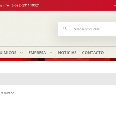
hs - Tel : (+598)-2311 1902*
A
Buscar
por:
UIMICOS
EMPRESA
NOTICIAS
CONTACTO
 resultado