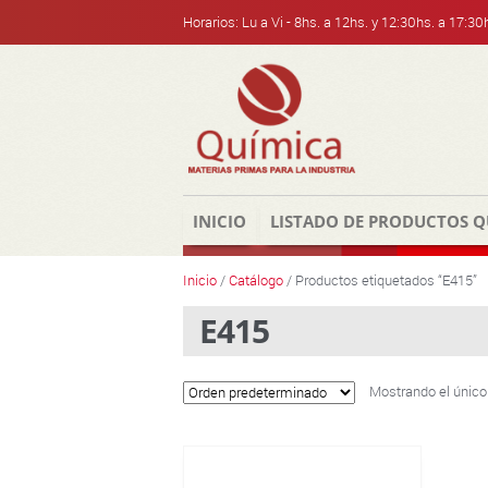
Horarios: Lu a Vi - 8hs. a 12hs. y 12:30hs. a 17:30
Skip
Skip
to
to
navigation
content
INICIO
LISTADO DE PRODUCTOS Q
Inicio
/
Catálogo
/ Productos etiquetados “E415”
E415
Mostrando el único