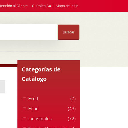
tención al Cliente
Química SA
Mapa del sitio
Buscar
Categorías de
Catálogo
Feed
(7)
Food
(43)
Industriales
(72)