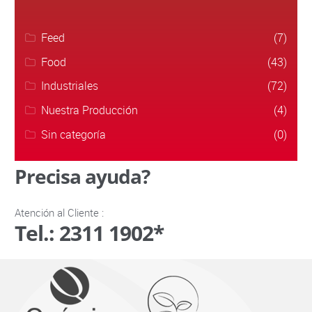
Feed
(7)
Food
(43)
Industriales
(72)
Nuestra Producción
(4)
Sin categoría
(0)
Precisa ayuda?
Atención al Cliente :
Tel.: 2311 1902*