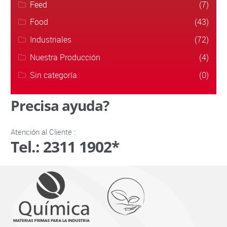
Feed
(7)
Food
(43)
Industriales
(72)
Nuestra Producción
(4)
Sin categoría
(0)
Precisa ayuda?
Atención al Cliente :
Tel.: 2311 1902*