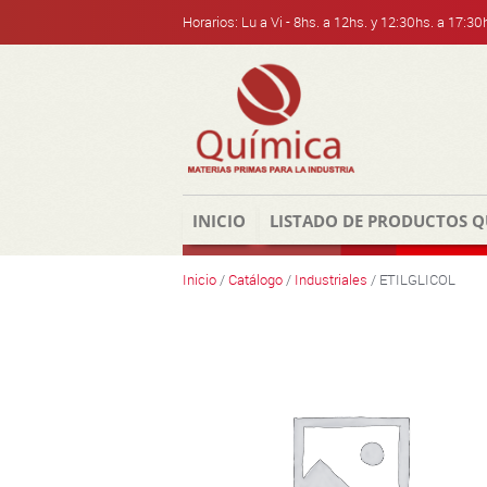
Horarios: Lu a Vi - 8hs. a 12hs. y 12:30hs. a 17:30
Skip
Skip
to
to
navigation
content
INICIO
LISTADO DE PRODUCTOS Q
Inicio
/
Catálogo
/
Industriales
/ ETILGLICOL