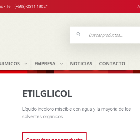
hs - Tel : (+598)-2311 1902*
A
Buscar
por:
UIMICOS
EMPRESA
NOTICIAS
CONTACTO
ETILGLICOL
Líquido incoloro miscible con agua y la mayoría de los
solventes orgánicos.