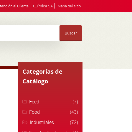
tención al Cliente
Química SA
Mapa del sitio
Buscar
Categorías de
Catálogo
Feed
(7)
Food
(43)
Industriales
(72)