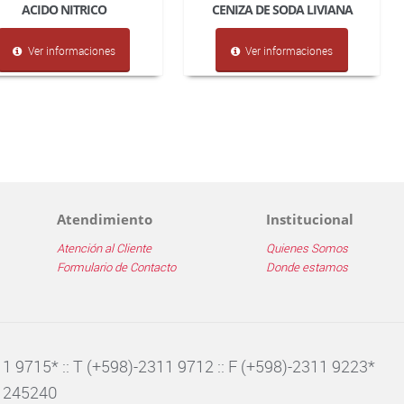
ACIDO NITRICO
CENIZA DE SODA LIVIANA
Ver informaciones
Ver informaciones
Atendimiento
Institucional
Atención al Cliente
Quienes Somos
Formulario de Contacto
Donde estamos
1 9715* :: T (+598)-2311 9712 :: F (+598)-2311 9223*
8 245240